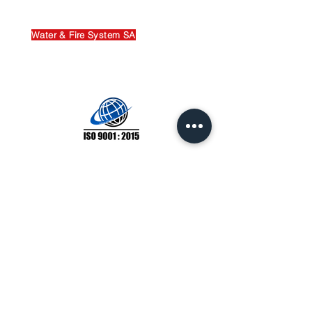
Contactez-nous
Water & Fire System SA
Route du Stand 29
1163 Etoy
Tél.
021 552 28 99
E-mail
info@wf-system.ch
N° AEAI 032222
website
Accueil
Conseil et études
conception et réalisation